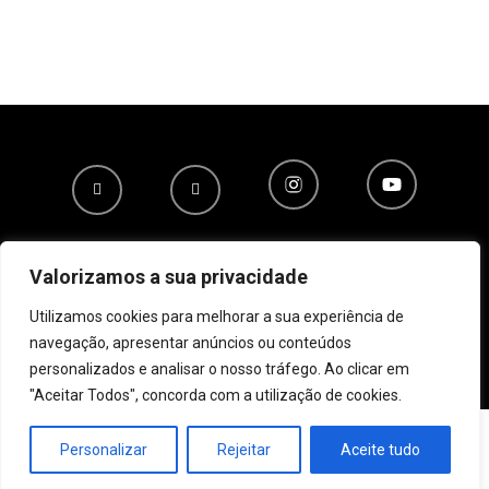
Obidos.pt
Agenda Inclusiva
Valorizamos a sua privacidade
Política de privacidade
Utilizamos cookies para melhorar a sua experiência de
© 2026 Todos os direitos reservados
navegação, apresentar anúncios ou conteúdos
personalizados e analisar o nosso tráfego. Ao clicar em
"Aceitar Todos", concorda com a utilização de cookies.
Personalizar
Rejeitar
Aceite tudo