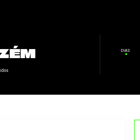
AZÉM
DIAS
idos